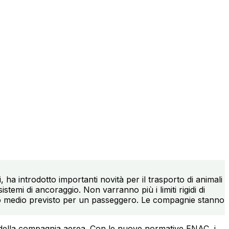
 ha introdotto importanti novità per il trasporto di animali
stemi di ancoraggio. Non varranno più i limiti rigidi di
llo medio previsto per un passeggero. Le compagnie stanno
le della compagnia aerea. Con le nuove normative ENAC, i