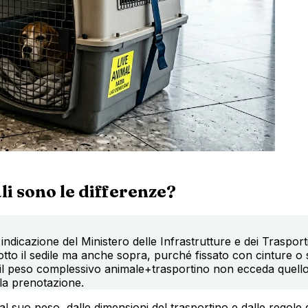
ali sono le differenze?
dicazione del Ministero delle Infrastrutture e dei Trasporti,
tto il sedile ma anche sopra, purché fissato con cinture o si
he il peso complessivo animale+trasportino non ecceda que
lla prenotazione.
al suo peso, dalle dimensioni del trasportino e dalle rego