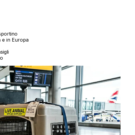
asportino
a e in Europa
igli
to