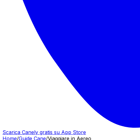
Scarica Canely gratis su App Store
Home
/
Guide Cane
/
Viaggiare in Aereo